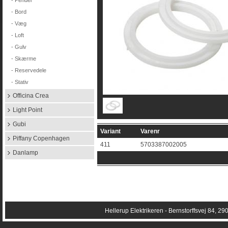
- Pendel
- Bord
- Væg
- Loft
- Gulv
- Skærme
- Reservedele
- Stativ
Officina Crea
Light Point
Gubi
Variant
Varenr
Piffany Copenhagen
411
5703387002005
Danlamp
Hellerup Elektrikeren
- Bernstorffsvej 84, 29