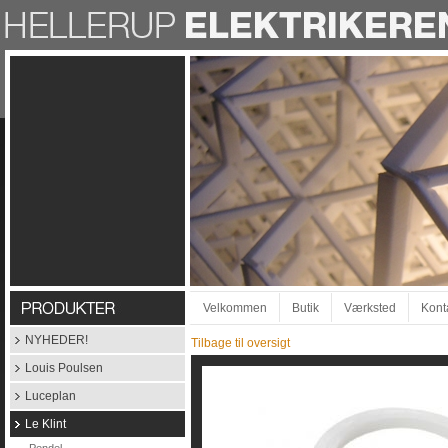
Velkommen
Butik
Værksted
Kont
NYHEDER!
Tilbage til oversigt
Louis Poulsen
Luceplan
Le Klint