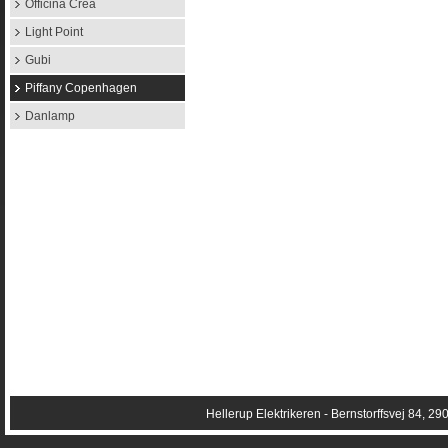
Officina Crea
Light Point
Gubi
Piffany Copenhagen
Danlamp
Hellerup Elektrikeren
- Bernstorffsvej 84, 29