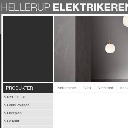
Velkommen
Butik
Værksted
Kont
NYHEDER!
Louis Poulsen
Luceplan
Le Klint